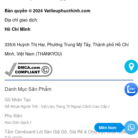
Bản quyền © 2024 Vatlieuphucthinh.com
Địa chỉ giao dịch:
Hồ Chí Minh
335/6 Huỳnh Thị Hai, Phường Trung Mỹ Tây, Thành phố Hồ Chí
Minh, Việt Nam (THANKYOU)
Danh Mục Sản Phẩm
Gỗ Nhân Tạo
Gỗ Nhựa Ngoài Trời - Vật Liệu Trang Trí Ngoại Cảnh Cao Cấp
/
Phụ Kiện
Keo Dán Gạch
/
Miền Nam
Tấm Cemboard Lót Sàn Giả Gỗ, Giá Rẻ & Chịu Lực Chịu Nước
Tốt 2026