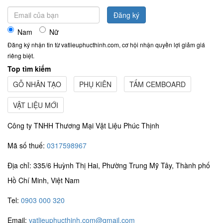
Đăng ký
Nam
Nữ
Đăng ký nhận tin từ vatlieuphucthinh.com, cơ hội nhận quyền lợi giảm giá
riêng biệt.
Top tìm kiếm
GỖ NHÂN TẠO
PHỤ KIÊN
TẤM CEMBOARD
VẬT LIỆU MỚI
Công ty TNHH Thương Mại Vật Liệu Phúc Thịnh
Mã số thuế:
0317598967
Địa chỉ: 335/6 Huỳnh Thị Hai, Phường Trung Mỹ Tây, Thành phố
Hồ Chí Minh, Việt Nam
Tel:
0903 000 320
Email:
vatlieuphucthinh.com@gmail.com