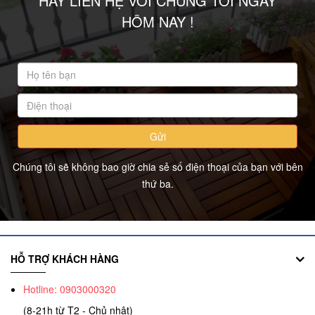
HÃY LIÊN HỆ VỚI CHÚNG TÔI NGAY
Tấm xi măng, ứng dụng tấm xi…
HÔM NAY !
Ngày 31
2023
03
Gỗ công nghiệp là gì, báo giá…
Gửi
Chúng tôi sẽ không bao giờ chia sẻ số điện thoại của bạn với bên
Ngày 31
thứ ba.
2023
03
Giới thiệu tổng hợp nhựa đài loan…
HỖ TRỢ KHÁCH HÀNG
Hotline: 0903000320
Ngày 03
(8-21h từ T2 - Chủ nhật)