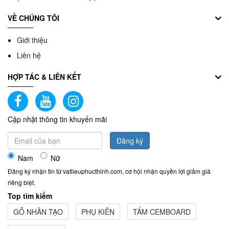
2023
04
VỀ CHÚNG TÔI
Giới thiệu
Giới thiệu tổng hợp về xốp dán…
Liên hệ
HỢP TÁC & LIÊN KẾT
Cập nhật thông tin khuyến mãi
Đăng ký
Nam
Nữ
Đăng ký nhận tin từ vatlieuphucthinh.com, cơ hội nhận quyền lợi giảm giá
riêng biệt.
Top tìm kiếm
GỖ NHÂN TẠO
PHỤ KIÊN
TẤM CEMBOARD