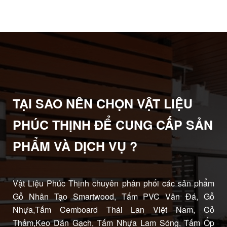
TẠI SAO NÊN CHỌN VẬT LIỆU
PHÚC THỊNH ĐỂ CUNG CẤP SẢN
PHẨM VÀ DỊCH VỤ ?
Vật Liệu Phúc Thịnh chuyên phân phối các sản phẩm
Gỗ Nhân Tạo Smartwood, Tấm PVC Vân Đá, Gỗ
Nhựa,Tấm Cemboard Thái Lan Việt Nam, Cỏ
Thảm,Keo Dán Gạch, Tấm Nhựa Lam Sóng, Tấm Ốp