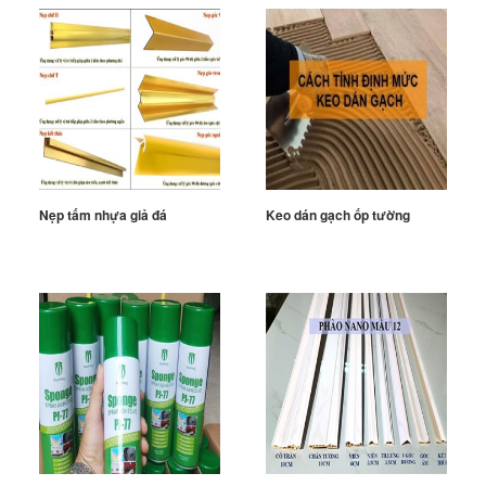
Nẹp tấm nhựa giả đá
Keo dán gạch ốp tường