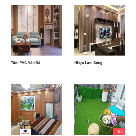
Tấm PVC Vân Đá
Nhựa Lam Sóng
-10%