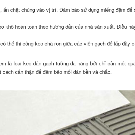
o, ấn chặt chúng vào vị trí. Đảm bảo sử dụng miếng đệm để 
eo khô hoàn toàn theo hướng dẫn của nhà sản xuất. Điều nà
 có thể thi công keo chà ron giữa các viên gạch để lấp đầy 
m là loại keo dán gạch tường đa năng bởi chỉ cần một quá
t cách cẩn thận để đảm bảo mối dán bền và chắc.