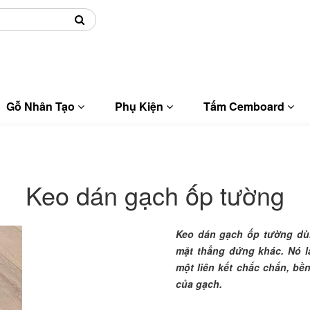
Giao hàng tại TP HCM
Gỗ Nhân Tạo
Phụ Kiện
Tấm Cemboard
Keo dán gạch ốp tường
Keo dán gạch ốp tường dù
mặt thẳng đứng khác. Nó là
một liên kết chắc chắn, bề
của gạch.