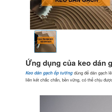
Ứng dụng của keo dán 
dùng để dán gạch lên
Keo dán gạch ốp tường
liên kết chắc chắn, bền vững, có thể chịu đượ