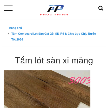
Trang chủ
Tấm Cemboard Lót Sàn Giả Gỗ, Giá Rẻ & Chịu Lực Chịu Nước
Tốt 2026
Tấm lót sàn xi măng