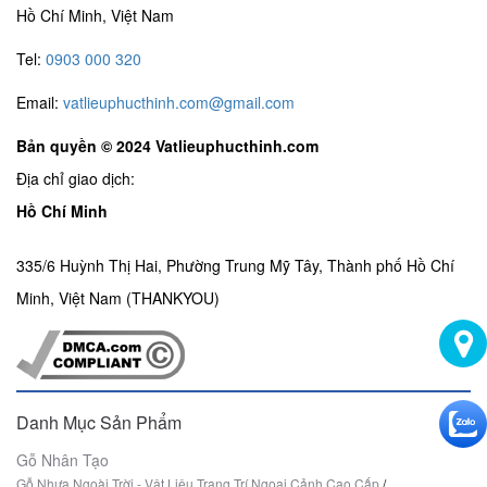
Hồ Chí Minh, Việt Nam
Tel:
0903 000 320
Email:
vatlieuphucthinh.com@gmail.com
Bản quyền © 2024 Vatlieuphucthinh.com
Địa chỉ giao dịch:
Hồ Chí Minh
335/6 Huỳnh Thị Hai, Phường Trung Mỹ Tây, Thành phố Hồ Chí
Minh, Việt Nam (THANKYOU)
Danh Mục Sản Phẩm
Gỗ Nhân Tạo
Gỗ Nhựa Ngoài Trời - Vật Liệu Trang Trí Ngoại Cảnh Cao Cấp
/