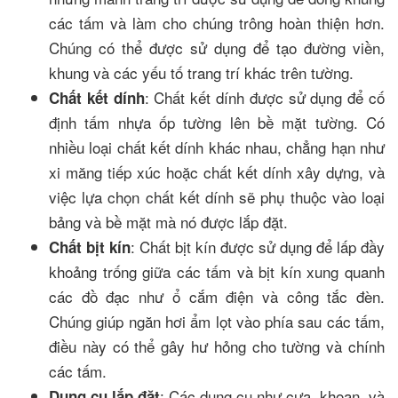
các tấm và làm cho chúng trông hoàn thiện hơn.
Chúng có thể được sử dụng để tạo đường viền,
khung và các yếu tố trang trí khác trên tường.
: Chất kết dính được sử dụng để cố
Chất kết dính
định tấm nhựa ốp tường lên bề mặt tường. Có
nhiều loại chất kết dính khác nhau, chẳng hạn như
xi măng tiếp xúc hoặc chất kết dính xây dựng, và
việc lựa chọn chất kết dính sẽ phụ thuộc vào loại
bảng và bề mặt mà nó được lắp đặt.
: Chất bịt kín được sử dụng để lấp đầy
Chất bịt kín
khoảng trống giữa các tấm và bịt kín xung quanh
các đồ đạc như ổ cắm điện và công tắc đèn.
Chúng giúp ngăn hơi ẩm lọt vào phía sau các tấm,
điều này có thể gây hư hỏng cho tường và chính
các tấm.
: Các dụng cụ như cưa, khoan, và
Dụng cụ lắp đặt