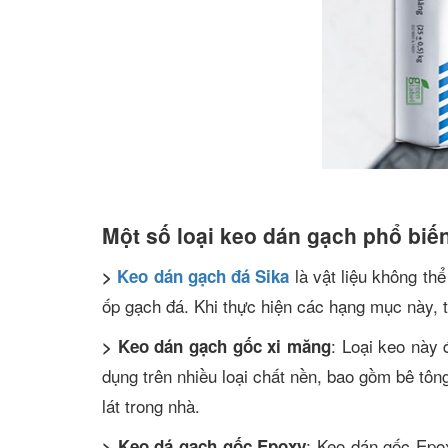
Một số loại keo dán gạch phổ biến
là vật liệu không th
>
Keo dán gạch đá Sika
ốp gạch đá. Khi thực hiện các hạng mục này, t
: Loại keo này 
> Keo dán gạch gốc xi măng
dụng trên nhiều loại chất nền, bao gồm bê tôn
lát trong nhà.
: Keo dán gốc Epox
> Keo dá gạch gốc Epoxy