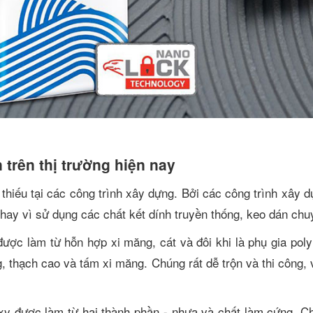
 trên thị trường hiện nay
ể thiếu tại các công trình xây dựng. Bởi các công trình xây
hay vì sử dụng các chất kết dính truyền thống, keo dán chuy
được làm từ hỗn hợp xi măng, cát và đôi khi là phụ gia po
g, thạch cao và tấm xi măng. Chúng rất dễ trộn và thi công
y được làm từ hai thành phần - nhựa và chất làm cứng. Ch