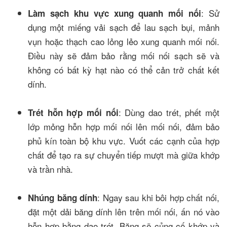
: Sử
Làm sạch khu vực xung quanh mối nối
dụng một miếng vải sạch để lau sạch bụi, mảnh
vụn hoặc thạch cao lỏng lẻo xung quanh mối nối.
Điều này sẽ đảm bảo rằng mối nối sạch sẽ và
không có bất kỳ hạt nào có thể cản trở chất kết
dính.
: Dùng dao trét, phết một
Trét hỗn hợp mối nối
lớp mỏng hỗn hợp mối nối lên mối nối, đảm bảo
phủ kín toàn bộ khu vực. Vuốt các cạnh của hợp
chất để tạo ra sự chuyển tiếp mượt mà giữa khớp
và trần nhà.
: Ngay sau khi bôi hợp chất nối,
Nhúng băng dính
đặt một dải băng dính lên trên mối nối, ấn nó vào
hỗn hợp bằng dao trét. Băng sẽ củng cố khớp và