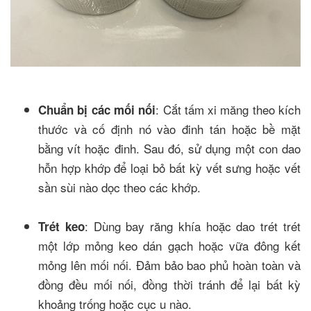
: Cắt tấm xi măng theo kích
Chuẩn bị các mối nối
thước và cố định nó vào đinh tán hoặc bề mặt
bằng vít hoặc đinh. Sau đó, sử dụng một con dao
hỗn hợp khớp để loại bỏ bất kỳ vết sưng hoặc vết
sần sùi nào dọc theo các khớp.
: Dùng bay răng khía hoặc dao trét trét
Trét keo
một lớp mỏng keo dán gạch hoặc vữa đông kết
mỏng lên mối nối. Đảm bảo bao phủ hoàn toàn và
đồng đều mối nối, đồng thời tránh để lại bất kỳ
khoảng trống hoặc cục u nào.