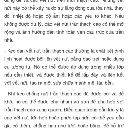
nứt này có thể xảy ra do sự lắng đọng của tòa nhà, thay
đổi nhiệt độ hoặc độ ẩm hoặc các yếu tố khác. Nếu
không được xử lý, các vết nứt trần thạch cao có thể mở
rộng và ảnh hưởng đến tính toàn vẹn cấu trúc của trần
nhà.
- Keo dán vết nứt trần thạch cao thường là chất kết dính
linh hoạt được bôi lên vết nứt bằng dao trét hoặc dụng
cụ tương tự. Nó có thể được áp dụng trong nhiều lớp
nếu cần thiết, và được thiết kế để lấp đầy và liên kết
với vết nứt, tạo ra một sửa chữa mạnh mẽ, lâu bền.
- Khi keo chống nứt trần thạch cao đã được bôi và để
khô, nó có thể được chà nhám và sơn để phù hợp với
trần thạch cao xung quanh. Điều quan trọng cần lưu ý là
các vết nứt lớn hơn hoặc phức tạp hơn có thể yêu cầu
gia cố thêm, chẳng hạn như lưới hoặc băng, để hỗ trợ