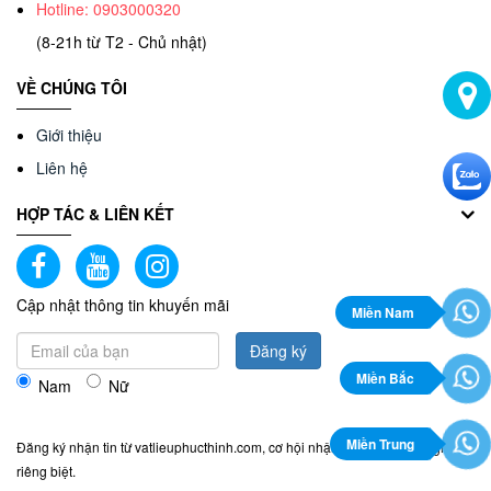
Hotline: 0903000320
(8-21h từ T2 - Chủ nhật)
VỀ CHÚNG TÔI
Giới thiệu
Liên hệ
HỢP TÁC & LIÊN KẾT
Cập nhật thông tin khuyến mãi
Miền Nam
Đăng ký
Miền Bắc
Nam
Nữ
Miền Trung
Đăng ký nhận tin từ vatlieuphucthinh.com, cơ hội nhận quyền lợi giảm giá
riêng biệt.