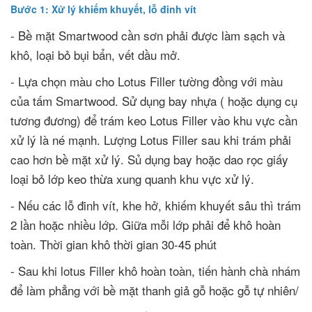
Bước 1: Xử lý khiếm khuyết, lỗ đinh vít
- Bề mặt Smartwood cần sơn phải được làm sạch và
khô, loại bỏ bụi bẩn, vết dầu mở.
- Lựa chọn màu cho Lotus Filler tường đồng với màu
của tấm Smartwood. Sử dụng bay nhựa ( hoặc dụng cụ
tương đương) để trám keo Lotus Filler vào khu vực cần
xử lý là né mạnh. Lượng Lotus Filler sau khi trám phải
cao hơn bề mặt xử lý. Sủ dụng bay hoặc dao rọc giấy
loại bỏ lớp keo thừa xung quanh khu vực xử lý.
- Nếu các lỗ đinh vít, khe hở, khiếm khuyết sâu thì trám
2 lần hoặc nhiều lớp. Giữa mỗi lớp phải để khô hoàn
toàn. Thời gian khô thời gian 30-45 phút
- Sau khi lotus Filler khô hoàn toàn, tiến hành chà nhám
để làm phẳng với bề mặt thanh giả gỗ hoặc gỗ tự nhiên/