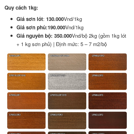
Quy cách 1kg:
:
Vnd/1kg
Giá sơn lót
130.000
Vnd/1kg
Giá sơn phủ:190.000
Vnd/bộ 2kg (gồm 1kg lót
Giá nguyên bộ:
350.000
+ 1 kg sơn phủ) | Định mức: 5 – 7 m2/bộ