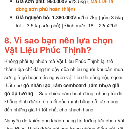
Vnd/3.5kg
Giá sơn phủ: 950.000
( Mã LDF là
dòng sơn phủ hoàn thiện)
Vnd/bộ 7kg (gồm 3.5kg
Giá nguyên bộ:
1.380.000
lót + 3.5 kg sơn phủ) | Định mức: 18 – 22m2/bộ
8. Vì sao bạn nên lựa chọn
Vật Liệu Phúc Thịnh?
Không phải tự nhiên mà Vật Liệu Phúc Thịnh lại trở
thành địa chỉ đáng tin cậy của nhiều người khi cần mua
sơn giả gỗ hoặc các nguyên vật liệu thi công nội, ngoại
thất như
,
,
gỗ nhân tạo
tấm cemboard
tấm nhựa giả
,.. Sau nhiều năm hoạt động, chúng tôi đã
gỗ ốp tường
khẳng định được tên tuổi của mình bằng nỗ lực mang
đến những giá trị tốt nhất cho khách hàng.
Nguyên do khiến cho khách hàng tin tưởng lựa chọn Vật
Liệu Phúc Thịnh được gói gọn trong những điểm nổi trội