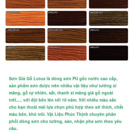
Sơn Giả Gỗ Lotus là dòng sơn PU gốc nước cao cấp,
sản phẩm sơn được trên nhiều vật liệu như tường xi
măng, gỗ tự nhiên, sắt, thanh xi măng giả gỗ ngoài
trời..... với đội bền lên tới 10 năm. Với nhiều màu sắc
cho bạn thoải mái lựa chọn phù hợp theo sở thích, chất
màu bền, khó trôi. Vật Liệu Phúc Thịnh chuyên phân
phối dòng sơn cho tường, sàn, nhận pha sơn theo yêu
cầu.