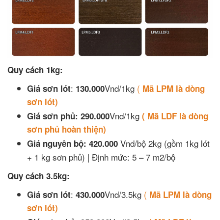
Quy cách 1kg:
:
Vnd/1kg
(
Giá sơn lót
130.000
Mã
LPM là dòng
sơn lót)
Vnd/1kg
Giá sơn phủ: 290.000
( Mã LDF là dòng
sơn phủ hoàn thiện)
Vnd/bộ 2kg (gồm 1kg lót
Giá nguyên bộ:
420.000
+ 1 kg sơn phủ) | Định mức: 5 – 7 m2/bộ
Quy cách 3.5kg:
:
Vnd/3.5kg
(
Giá sơn lót
430.000
Mã
LPM là dòng
sơn lót)