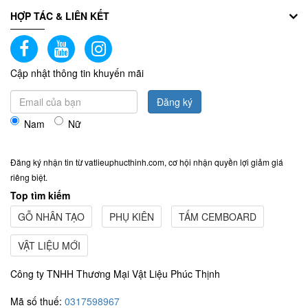
HỢP TÁC & LIÊN KẾT
Cập nhật thông tin khuyến mãi
Đăng ký
Nam
Nữ
Đăng ký nhận tin từ vatlieuphucthinh.com, cơ hội nhận quyền lợi giảm giá
riêng biệt.
Top tìm kiếm
GỖ NHÂN TẠO
PHỤ KIÊN
TẤM CEMBOARD
VẬT LIỆU MỚI
Công ty TNHH Thương Mại Vật Liệu Phúc Thịnh
Mã số thuế:
0317598967