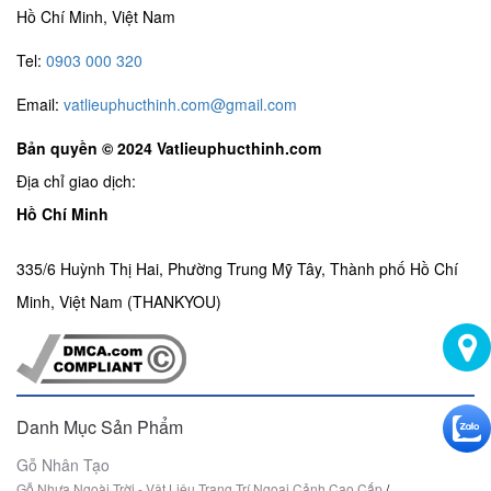
Hồ Chí Minh, Việt Nam
Tel:
0903 000 320
Email:
vatlieuphucthinh.com@gmail.com
Bản quyền © 2024 Vatlieuphucthinh.com
Địa chỉ giao dịch:
Hồ Chí Minh
335/6 Huỳnh Thị Hai, Phường Trung Mỹ Tây, Thành phố Hồ Chí
Minh, Việt Nam (THANKYOU)
Danh Mục Sản Phẩm
Gỗ Nhân Tạo
Gỗ Nhựa Ngoài Trời - Vật Liệu Trang Trí Ngoại Cảnh Cao Cấp
/