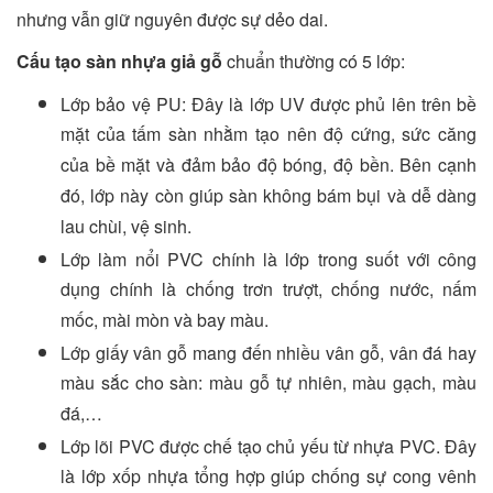
nhưng vẫn giữ nguyên được sự dẻo dai.
Cấu tạo sàn nhựa giả gỗ
chuẩn thường có 5 lớp:
Lớp bảo vệ PU: Đây là lớp UV được phủ lên trên bề
mặt của tấm sàn nhằm tạo nên độ cứng, sức căng
của bề mặt và đảm bảo độ bóng, độ bền. Bên cạnh
đó, lớp này còn giúp sàn không bám bụi và dễ dàng
lau chùi, vệ sinh.
Lớp làm nổi PVC chính là lớp trong suốt với công
dụng chính là chống trơn trượt, chống nước, nấm
mốc, mài mòn và bay màu.
Lớp giấy vân gỗ mang đến nhiều vân gỗ, vân đá hay
màu sắc cho sàn: màu gỗ tự nhiên, màu gạch, màu
đá,…
Lớp lõi PVC được chế tạo chủ yếu từ nhựa PVC. Đây
là lớp xốp nhựa tổng hợp giúp chống sự cong vênh