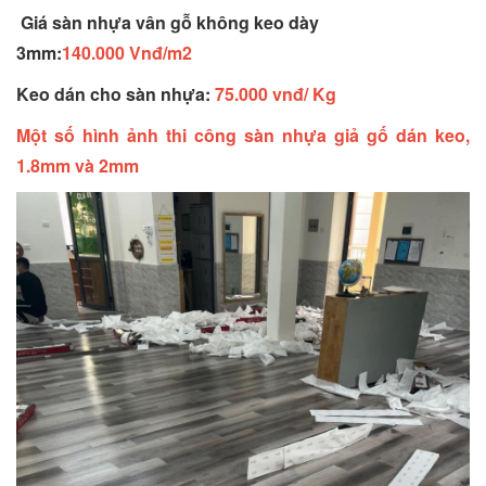
Giá sàn nhựa vân gỗ không keo dày
3mm:
140.000 Vnđ/m2
Keo dán cho sàn nhựa:
75.000 vnđ/ Kg
Một số hình ảnh thi công sàn nhựa giả gố dán keo,
1.8mm và 2mm