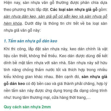
Hiện nay, sàn nhựa vân gỗ thường được phân chia dựa
theo phương thức lắp đặt.
Các loại sàn nhựa giả gỗ
gồm:
sàn nhựa dán keo, sàn giả gỗ có sẵn keo và sàn nhựa gỗ
hèm khóa
. Dưới đây là thông tin chi tiết về ba loại sàn
nhựa giả vân gỗ này:
1. Tấm sàn nhựa gỗ dán keo
Khi thi công, lắp đặt sàn nhựa này, keo dán chính là vật
liệu cần thiết, không thể thiếu. Keo dán được dùng để kết
dính bề mặt tấm nhựa với sàn nhà. Sàn nhựa này sở hữu
tính năng chống thấm nước tốt và thích hợp trong nhiều
kiểu không gian khác nhau. Bên cạnh đó,
sàn nhựa giả
gỗ dán keo
có độ bền cao và giá thành phải chăng, hợp lý
nền tấm sàn này được ứng dụng trong đa dạng công trình
như: trung tâm thương mại, cửa hàng thời trang,…
Quy cách sàn nhựa 2mm