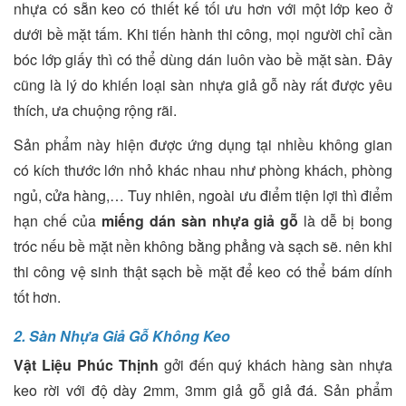
nhựa có sẵn keo có thiết kế tối ưu hơn với một lớp keo ở
dưới bề mặt tấm. Khi tiến hành thi công, mọi người chỉ cần
bóc lớp giấy thì có thể dùng dán luôn vào bề mặt sàn. Đây
cũng là lý do khiến loại sàn nhựa giả gỗ này rất được yêu
thích, ưa chuộng rộng rãi.
Sản phẩm này hiện được ứng dụng tại nhiều không gian
có kích thước lớn nhỏ khác nhau như phòng khách, phòng
ngủ, cửa hàng,… Tuy nhiên, ngoài ưu điểm tiện lợi thì điểm
hạn chế của
miếng dán sàn nhựa giả gỗ
là dễ bị bong
tróc nếu bề mặt nền không bằng phẳng và sạch sẽ. nên khi
thi công vệ sinh thật sạch bề mặt để keo có thể bám dính
tốt hơn.
2. Sàn Nhựa Giả Gỗ Không Keo
Vật Liệu Phúc Thịnh
gởi đến quý khách hàng sàn nhựa
keo rời với độ dày 2mm, 3mm giả gỗ giả đá. Sản phẩm