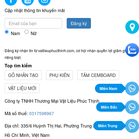
Cập nhật thông tin khuyến mãi
Đăng ký
Nam
Nữ
Đăng ký nhận tin từ vatlieuphucthinh.com, cơ hội nhận quyền lợi giảm giá
riêng biệt.
Top tìm kiếm
GỖ NHÂN TẠO
PHỤ KIÊN
TẤM CEMBOARD
VẬT LIỆU MỚI
Miền Nam
Công ty TNHH Thương Mại Vật Liệu Phúc Thịnh
Miền Bắc
Mã số thuế:
0317598967
Địa chỉ: 335/6 Huỳnh Thị Hai, Phường Trung Mỹ Tây, Thành phố
Miền Trung
Hồ Chí Minh, Việt Nam