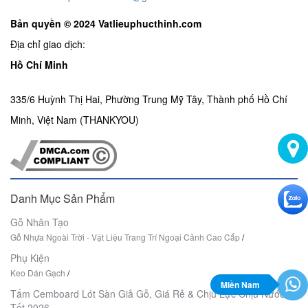
Bản quyền © 2024 Vatlieuphucthinh.com
Địa chỉ giao dịch:
Hồ Chí Minh
335/6 Huỳnh Thị Hai, Phường Trung Mỹ Tây, Thành phố Hồ Chí
Minh, Việt Nam (THANKYOU)
Danh Mục Sản Phẩm
Gỗ Nhân Tạo
Gỗ Nhựa Ngoài Trời - Vật Liệu Trang Trí Ngoại Cảnh Cao Cấp
/
Phụ Kiện
Keo Dán Gạch
/
Miền Nam
Tấm Cemboard Lót Sàn Giả Gỗ, Giá Rẻ & Chịu Lực Chịu Nước
Tốt 2026