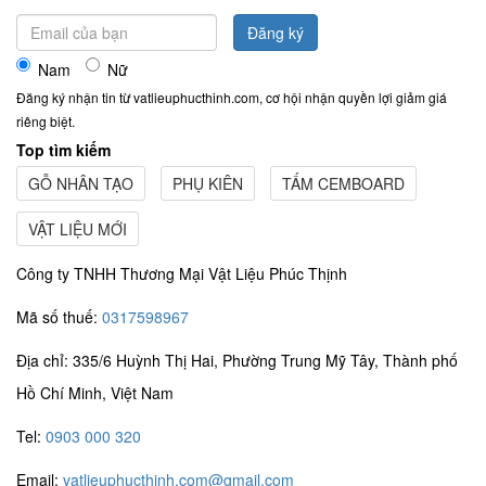
Đăng ký
Nam
Nữ
Đăng ký nhận tin từ vatlieuphucthinh.com, cơ hội nhận quyền lợi giảm giá
riêng biệt.
Top tìm kiếm
GỖ NHÂN TẠO
PHỤ KIÊN
TẤM CEMBOARD
VẬT LIỆU MỚI
Công ty TNHH Thương Mại Vật Liệu Phúc Thịnh
Mã số thuế:
0317598967
Địa chỉ: 335/6 Huỳnh Thị Hai, Phường Trung Mỹ Tây, Thành phố
Hồ Chí Minh, Việt Nam
Tel:
0903 000 320
Email:
vatlieuphucthinh.com@gmail.com