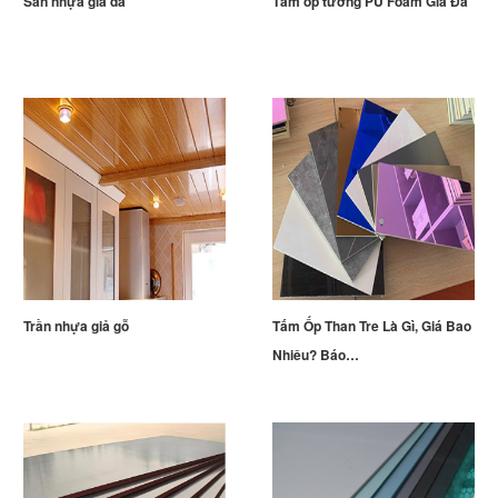
Sàn nhựa giả đá
Tấm ốp tường PU Foam Giả Đá
Trần nhựa giả gỗ
Tấm Ốp Than Tre Là Gì, Giá Bao
Nhiêu? Báo…