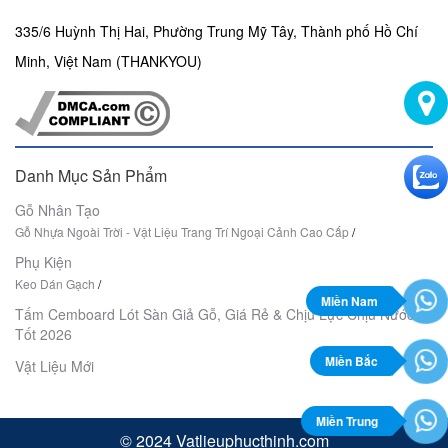
335/6 Huỳnh Thị Hai, Phường Trung Mỹ Tây, Thành phố Hồ Chí
Minh, Việt Nam (THANKYOU)
Danh Mục Sản Phẩm
Gỗ Nhân Tạo
Gỗ Nhựa Ngoài Trời - Vật Liệu Trang Trí Ngoại Cảnh Cao Cấp
/
Phụ Kiện
Keo Dán Gạch
/
Miền Nam
Tấm Cemboard Lót Sàn Giả Gỗ, Giá Rẻ & Chịu Lực Chịu Nước
Tốt 2026
Miền Bắc
Vật Liệu Mới
Miền Trung
© 2024 Vatlieuphucthinh.com