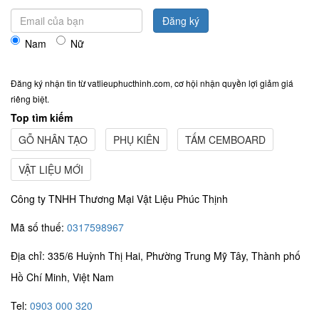
Đăng ký
Nam
Nữ
Đăng ký nhận tin từ vatlieuphucthinh.com, cơ hội nhận quyền lợi giảm giá
riêng biệt.
Top tìm kiếm
GỖ NHÂN TẠO
PHỤ KIÊN
TẤM CEMBOARD
VẬT LIỆU MỚI
Công ty TNHH Thương Mại Vật Liệu Phúc Thịnh
Mã số thuế:
0317598967
Địa chỉ: 335/6 Huỳnh Thị Hai, Phường Trung Mỹ Tây, Thành phố
Hồ Chí Minh, Việt Nam
Tel:
0903 000 320